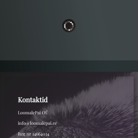
Kontaktid
LoomalePai OÜ
info@loomalepai.ee
Reg nr 14664034