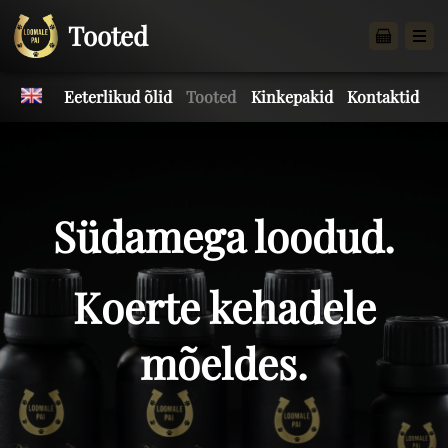
Tooted
Eeterlikud õlid
Tooted
Kinkepakid
Kontaktid
Südamega loodud.
Koerte kehadele
mõeldes.