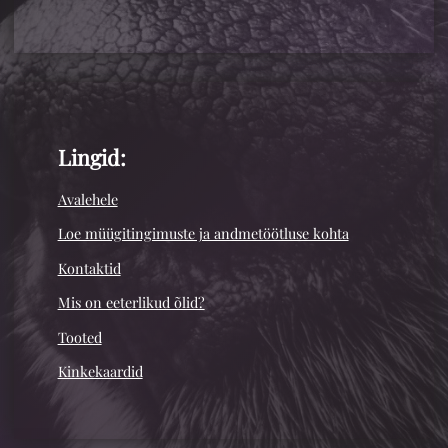
Lingid:
Avalehele
Loe müügitingimuste ja andmetöötluse kohta
Kontaktid
Mis on eeterlikud õlid?
Tooted
Kinkekaardid